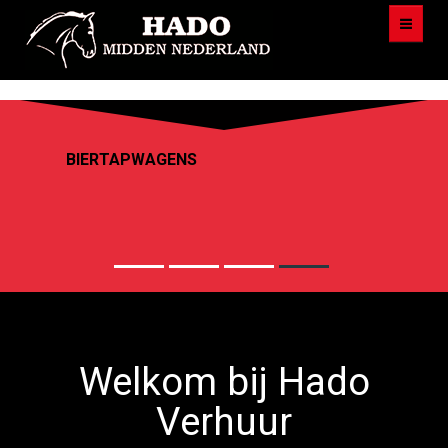
f
HADO
PAARDENTRAILERS
AANBOD
VEILIG VERVOER NAAR DE BESTEMMI
VOORWAARDEN
AANHANGWAGEN
VOORWAARDEN
TOILETWAGEN
FOTOS
Welkom bij Hado
KOSTEN
Verhuur