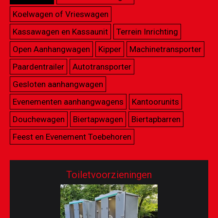
Koelwagen of Vrieswagen
Kassawagen en Kassaunit
Terrein Inrichting
Open Aanhangwagen
Kipper
Machinetransporter
Paardentrailer
Autotransporter
Gesloten aanhangwagen
Evenementen aanhangwagens
Kantoorunits
Douchewagen
Biertapwagen
Biertapbarren
Feest en Evenement Toebehoren
Toiletvoorzieningen