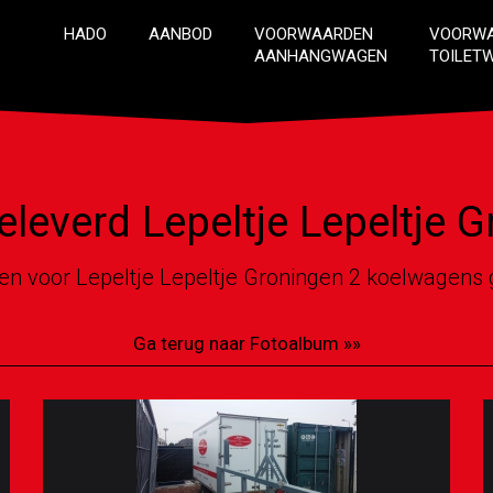
HADO
AANBOD
VOORWAARDEN
VOORW
AANHANGWAGEN
TOILET
leverd Lepeltje Lepeltje 
en voor Lepeltje Lepeltje Groningen 2 koelwagens
Ga terug naar Fotoalbum »»