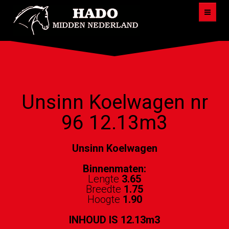
HADO
AANBOD
Unsinn Koelwagen nr
VOORWAARDEN
96 12.13m3
AANHANGWAGEN
VOORWAARDEN
Unsinn Koelwagen
TOILETWAGEN
Binnenmaten:
Lengte
3.65
FOTOS
Breedte
1.75
Hoogte
1.90
KOSTEN
INHOUD IS 12.13m3