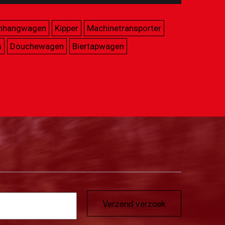
nhangwagen
Kipper
Machinetransporter
s
Douchewagen
Biertapwagen
Verzend verzoek