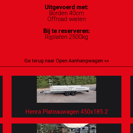
Uitgevoerd met:
Borden 40cm
Offroad wielen
Bij te reserveren:
Rijplaten 2500kg
Ga terug naar Open Aanhangwagen »»
Henra Plateauwagen 450x185 2