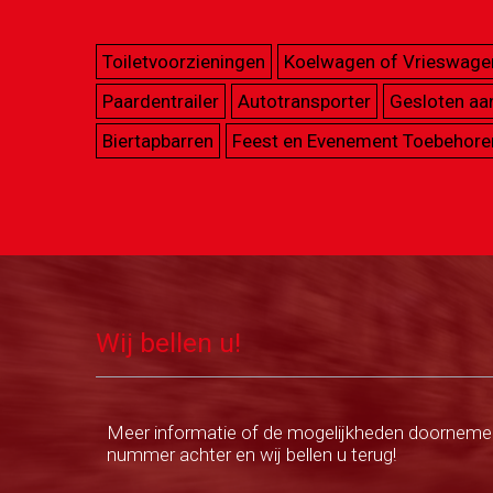
Toiletvoorzieningen
Koelwagen of Vrieswage
Paardentrailer
Autotransporter
Gesloten a
Biertapbarren
Feest en Evenement Toebehore
Wij bellen u!
Meer informatie of de mogelijkheden doorneme
nummer achter en wij bellen u terug!