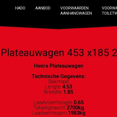
HADO
AANBOD
VOORWAARDEN
VOORW
AANHANGWAGEN
TOILET
 Plateauwagen 453 x185 
Henra Plateauwagen
Technische Gegevens:
Bakmaat
Lengte
4.53
Breedte
1.85
Laadvloerhoogte
0.65
Totaalgewicht
2700kg
Laadvermogen
1983kg