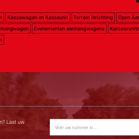
n
Kassawagen en Kassaunit
Terrein Inrichting
Open Aa
anhangwagen
Evenementen aanhangwagens
Kantoorunit
n
n? Laat uw